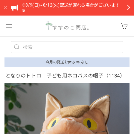
※8/9(日)~8/12(火)配送が遅れる場合がございます
※
今月の発送お休み ⇒ なし
となりのトトロ 子ども用ネコバスの帽子（1134）