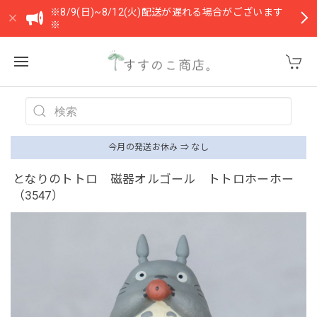
※8/9(日)~8/12(火)配送が遅れる場合がございます
※
今月の発送お休み ⇒ なし
となりのトトロ 磁器オルゴール トトロホーホー
（3547）