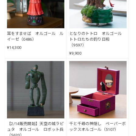
耳をすませば オルゴール ル
となりのトトロ オルゴール
イーゼ（0486）
トトロたちの釣り日和
（9597）
¥14,300
¥9,900
【2/14販売開始】天空の城ラピ
千と千尋の神隠し ペーパーボ
ュタ オルゴール ロボット兵
ックスオルゴール（5107）
（5620）