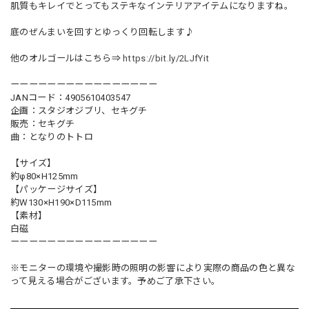
肌質もキレイでとってもステキなインテリアアイテムになりますね。
底のぜんまいを回すとゆっくり回転します♪
他のオルゴールはこちら⇒
https://bit.ly/2LJfYit
ーーーーーーーーーーーーーーーー
JANコード：4905610403547
企画：スタジオジブリ、セキグチ
販売：セキグチ
曲：となりのトトロ
【サイズ】
約φ80×H125mm
【パッケージサイズ】
約W130×H190×D115mm
【素材】
白磁
ーーーーーーーーーーーーーーーー
※モニターの環境や撮影時の照明の影響により実際の商品の色と異な
って見える場合がございます。予めご了承下さい。