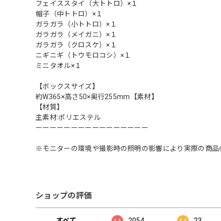
フェイススタイ（大トトロ）×１
帽子（中トトロ）×１
ガラガラ（小トトロ）×１
ガラガラ（メイガニ）×１
ガラガラ（クロスケ）×１
ニギニギ（トウモロコシ）×１
ミニタオル×１
【ボックスサイズ】
約W365×高さ50×奥行255mm【素材】
【材質】
主素材:ポリエステル
ーーーーーーーーーーーーーーーー
※モニターの環境や撮影時の照明の影響により実際の商品
ショップの評価
すべて
2054
23