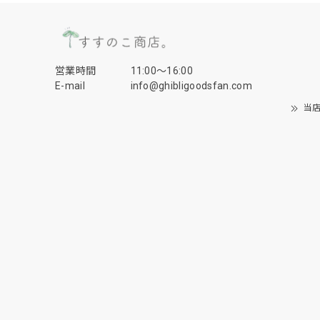
営業時間
11:00〜16:00
E-mail
info@ghibligoodsfan.com
当店