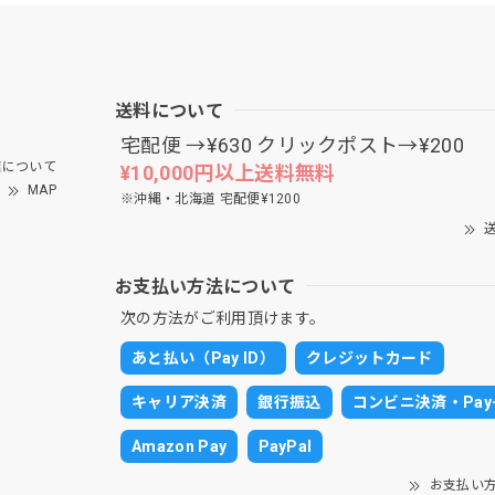
送料について
宅配便 →¥630 クリックポスト→¥200
について
¥10,000円以上送料無料
MAP
※沖縄・北海道 宅配便¥1200
送
お支払い方法について
次の方法がご利用頂けます。
あと払い（Pay ID）
クレジットカード
キャリア決済
銀行振込
コンビニ決済・Pay-
Amazon Pay
PayPal
お支払い