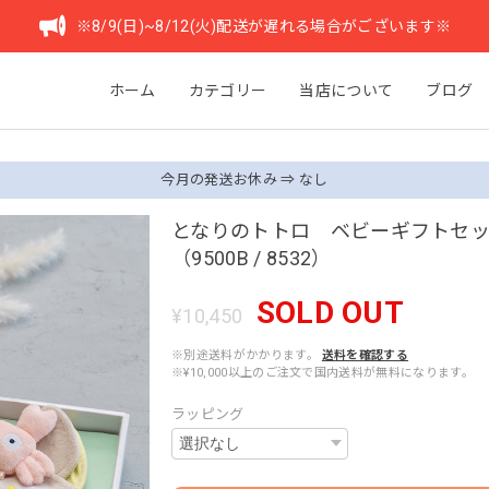
※8/9(日)~8/12(火)配送が遅れる場合がございます※
ホーム
カテゴリー
当店について
ブログ
今月の発送お休み ⇒ なし
となりのトトロ ベビーギフトセ
（9500B / 8532）
SOLD OUT
¥10,450
※別途送料がかかります。
送料を確認する
※¥10,000以上のご注文で国内送料が無料になります。
ラッピング