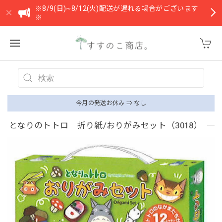
※8/9(日)~8/12(火)配送が遅れる場合がございます
※
今月の発送お休み ⇒ なし
となりのトトロ 折り紙/おりがみセット（3018）