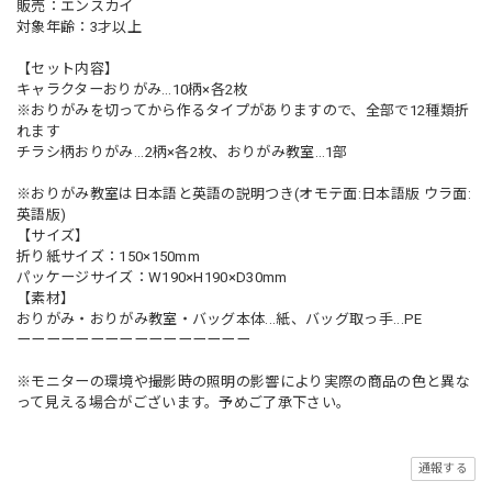
販売：エンスカイ
対象年齢：3才以上
【セット内容】
キャラクターおりがみ…10柄×各2枚
※おりがみを切ってから作るタイプがありますので、全部で12種類折
れます
チラシ柄おりがみ...2柄×各2枚、おりがみ教室…1部
※おりがみ教室は日本語と英語の説明つき(オモテ面:日本語版 ウラ面:
英語版)
【サイズ】
折り紙サイズ：150×150mm
パッケージサイズ：W190×H190×D30mm
【素材】
おりがみ・おりがみ教室・バッグ本体...紙、バッグ取っ手...PE
ーーーーーーーーーーーーーーーー
※モニターの環境や撮影時の照明の影響により実際の商品の色と異な
って見える場合がございます。予めご了承下さい。
通報する