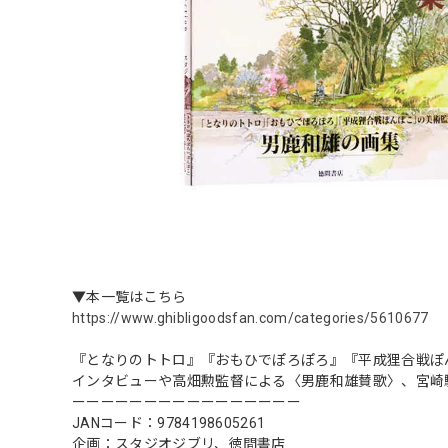
▼本一覧はこちら
https://www.ghibligoodsfan.com/categories/5610677
『となりのトトロ』『おもひでぽろぽろ』『平成狸合戦ぽ
インタビューや高畑勲監督による〈男鹿和雄賛歌〉、宮崎
ーーーーーーーーーーーーーーーー
JANコード：9784198605261
企画：スタジオジブリ、徳間書店