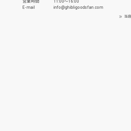
営業時間
11:00〜16:00
E-mail
info@ghibligoodsfan.com
当店