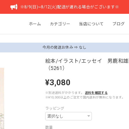
※8/9(日)~8/12(火)配送が遅れる場合がございます※
ホーム
カテゴリー
当店について
ブログ
今月の発送お休み ⇒ なし
絵本/イラスト/エッセイ 男鹿和
（5261）
¥3,080
※別途送料がかかります。
送料を確認する
※¥10,000以上のご注文で国内送料が無料になります。
ラッピング
数量