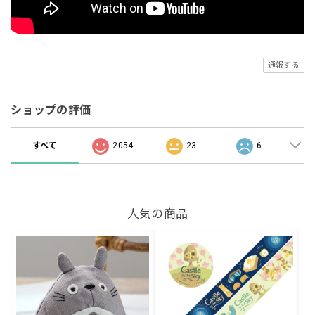
通報する
ショップの評価
すべて
2054
23
6
人気の商品