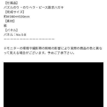
【付属品】
パズルのり・のりヘラ・ピース請求ハガキ
【完成サイズ】
約W380×H530mm
【素材】
紙
【パネル】
パネル：No.5-B
ーーーーーーーーーーーーーーーー
※モニターの環境や撮影時の照明の影響により実際の商品の色と異な
って見える場合がございます。予めご了承下さい。