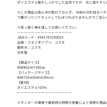
ポリエステル製のしっかりした生地ですが、光に透かすと
※この商品は真ん中が割れておらず、 中央の切れ目をハ
で繋がっていてカットしてもほつれはでませんのでご安心
※突っ張り棒を通してお使いください。
ーーーーーーーーーーーーーーーー
JANコード：4943741050063
企画：スタジオジブリ、コスモ
販売元：コスモ
日本製
【商品サイズ】
約W850×H1500㎜
【パッケージサイズ】
約W150×H260×D30mm
【素材】
ポリエステル100％
ーーーーーーーーーーーーーーーー
※モニターの環境や撮影時の照明の影響により実際の商品