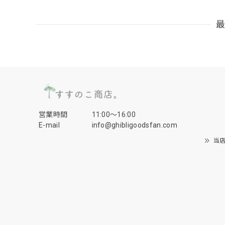
営業時間
11:00〜16:00
E-mail
info@ghibligoodsfan.com
当店