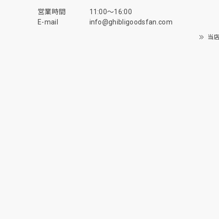
営業時間
11:00〜16:00
E-mail
info@ghibligoodsfan.com
当店