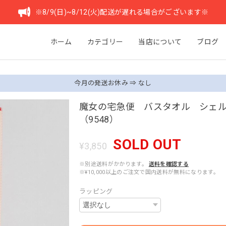
※8/9(日)~8/12(火)配送が遅れる場合がございます※
ホーム
カテゴリー
当店について
ブログ
今月の発送お休み ⇒ なし
魔女の宅急便 バスタオル シェ
（9548）
SOLD OUT
¥3,850
※別途送料がかかります。
送料を確認する
※¥10,000以上のご注文で国内送料が無料になります。
ラッピング