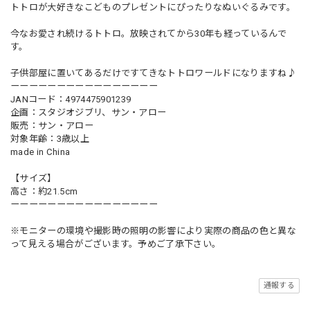
トトロが大好きなこどものプレゼントにぴったりなぬいぐるみです。
今なお愛され続けるトトロ。放映されてから30年も経っているんで
す。
子供部屋に置いてあるだけですてきなトトロワールドになりますね♪
ーーーーーーーーーーーーーーーー
JANコード：4974475901239
企画：スタジオジブリ、サン・アロー
販売：サン・アロー
対象年齢：3歳以上
made in China
【サイズ】
高さ：約21.5cm
ーーーーーーーーーーーーーーーー
※モニターの環境や撮影時の照明の影響により実際の商品の色と異な
って見える場合がございます。予めご了承下さい。
通報する