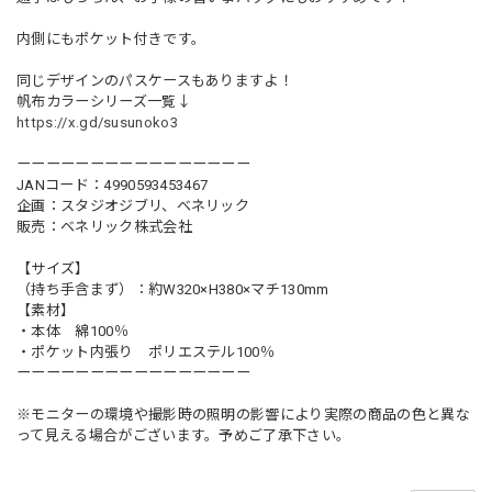
内側にもポケット付きです。
同じデザインのパスケースもありますよ！
帆布カラーシリーズ一覧↓
https://x.gd/susunoko3
ーーーーーーーーーーーーーーーー
JANコード：4990593453467
企画：スタジオジブリ、ベネリック
販売：ベネリック株式会社
【サイズ】
（持ち手含まず）：約W320×H380×マチ130mm
【素材】
・本体 綿100％
・ポケット内張り ポリエステル100％
ーーーーーーーーーーーーーーーー
※モニターの環境や撮影時の照明の影響により実際の商品の色と異な
って見える場合がございます。予めご了承下さい。