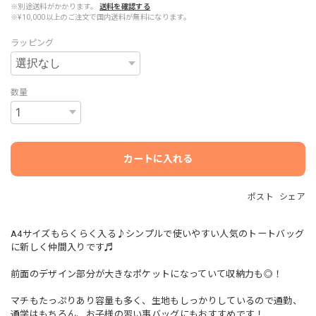
※別途送料がかかります。
送料を確認する
※¥10,000以上のご注文で国内送料が無料になります。
ラッピング
数量
カートに入れる
ポスト
シェア
A4サイズもらくらく入る♪シンプルで使いやすい人気のトートバッグ
に新しく仲間入りです♬
前面のデザイン部分が大きなポケットになっていて収納力も◎！
マチもたっぷりあり容量も多く、生地もしっかりしているので通勤、
通学はもちろん、お子様の習い事バッグにもおすすめです！