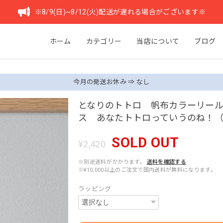
※8/9(日)~8/12(火)配送が遅れる場合がございます※
ホーム
カテゴリー
当店について
ブログ
今月の発送お休み ⇒ なし
となりのトトロ 帆布カラーリー
ス あなたトトロっていうのね！（3
SOLD OUT
¥2,420
※別途送料がかかります。
送料を確認する
※¥10,000以上のご注文で国内送料が無料になります。
ラッピング