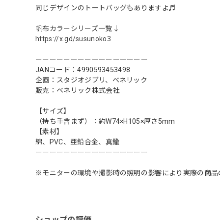
同じデザインのトートバッグもありますよ♬
帆布カラーシリーズ一覧↓
https://x.gd/susunoko3
ーーーーーーーーーーーーーーーー
JANコード：4990593453498
企画：スタジオジブリ、ベネリック
販売：ベネリック株式会社
【サイズ】
（持ち手含まず）：約W74×H105×厚さ5mm
【素材】
綿、PVC、亜鉛合金、真鍮
ーーーーーーーーーーーーーーーー
※モニターの環境や撮影時の照明の影響により実際の商品
ショップの評価