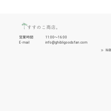
営業時間
11:00〜16:00
E-mail
info@ghibligoodsfan.com
当店