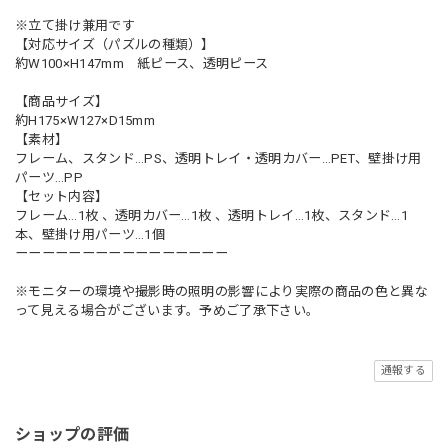
※立て掛け兼用です
【対応サイズ（パズルの種類）】
約W100×H147mm 紙ピース、透明ピース
【商品サイズ】
約H175×W127×D15mm
【素材】
フレーム、スタンド…PS、透明トレイ・透明カバー…PET、壁掛け用
パーツ…PP
【セット内容】
フレーム…1枚 、透明カバー…1枚 、透明トレイ…1枚、スタンド…1
本、壁掛け用パーツ…1個
ーーーーーーーーーーーーーーーー
※モニターの環境や撮影時の照明の影響により実際の商品の色と異な
って見える場合がございます。予めご了承下さい。
通報する
ショップの評価