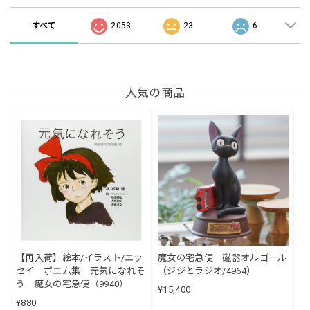
すべて
2053
23
6
人気の商品
【再入荷】絵本/イラスト/エッ
魔女の宅急便 磁器オルゴール
セイ ポエム集 元気になれそ
（ジジとラジオ/4964）
う 魔女の宅急便（9940）
¥15,400
¥880