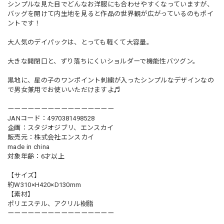
シンプルな見た目でどんなお洋服にも合わせやすくなっていますが、
バッグを開けて内生地を見ると作品の世界観が広がっているのもポイ
ントです！
大人気のデイパックは、とっても軽くて大容量。
大きな開閉口と、ずり落ちにくいショルダーで機能性バツグン。
黒地に、星の子のワンポイント刺繍が入ったシンプルなデザインなの
で男女兼用でお使いいただけますよ♬
ーーーーーーーーーーーーーーーー
JANコード：4970381498528
企画：スタジオジブリ、エンスカイ
販売元：株式会社エンスカイ
made in china
対象年齢：6才以上
【サイズ】
約W310×H420×D130mm
【素材】
ポリエステル、アクリル樹脂
ーーーーーーーーーーーーーーーー