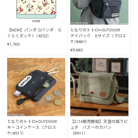
【NEW】パンダコパンダ ら
となりのトトロ×OUTDOOR
くらくポッケ1（4252）
デイパック Sサイズ（クロス
ケ/8481）
¥1,760
¥9,680
となりのトトロ×OUTDOOR
【2/14販売開始】天空の城ラピ
キーコインケース（クロス
ュタ パズーのカバン
ケ/8511）
（8911）