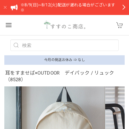
※8/9(日)~8/12(火)配送が遅れる場合がございます
※
今月の発送お休み ⇒ なし
耳をすませば×OUTDOOR デイパック / リュック
（8528）