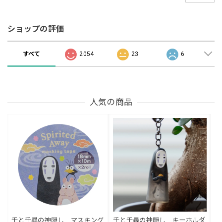
ショップの評価
すべて
2054
23
6
人気の商品
千と千尋の神隠し マスキング
千と千尋の神隠し キーホルダ