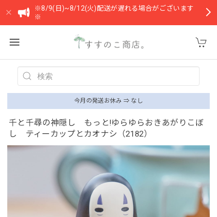
※8/9(日)~8/12(火)配送が遅れる場合がございます
※
今月の発送お休み ⇒ なし
千と千尋の神隠し もっと!ゆらゆらおきあがりこぼ
し ティーカップとカオナシ（2182）