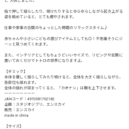
し”入荷しました。
指で押して揺らしたり、傾けたりするとゆらゆらしながら起き上がる
姿を眺めていると、とても癒やされます。
仕事や家事の合間のちょっとした時間のリラックスタイム♪
赤ちゃんや小さいこどもの遊びアイテムとしても◎！不思議そうにジ
ーッと見つめてくれます。
また、インテリアとしてもちょうどいいサイズで、リビングや玄関に
置いておくだけでトトロの世界になりますよ。
【ギミック】
本体を優しく揺らしてみたり傾けると、全体を大きく揺らしながら、
各部位も揺れます。
全体の揺れが収まってくると、「カオナシ」は腕を上下させます。
ーーーーーーーー
JANコード：4970381702182
企画：スタジオジブリ、エンスカイ
販売：エンスカイ
made in china
【サイズ】