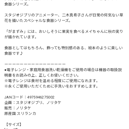
食器シリーズ。
スタジオジブリのアニメーター、二木真希子さんが日常の何気ない草
花を描いたスペシャルな食器シリーズ。
「がまずみ」には、おいしそうに果実を食べるメイちゃんに秋の実り
が描かれています。
食器としてはもちろん、飾っても特別感のある、絵本のように楽しい
食器です♪
ーーーーーーーーーーーーーーーー
●電子レンジ・家庭用食器洗い乾燥機をご使用の場合は機器の取扱説
明書をお読みの上、正しくお使いください。
※電子レンジは食材を温める程度にご使用になれます。
※永くご使用いただくために手洗いをおすすめします。
JANコード：4975946275002
企画：スタジオジブリ、ノリタケ
販売：ノリタケ
原産国:スリランカ
【サイズ】