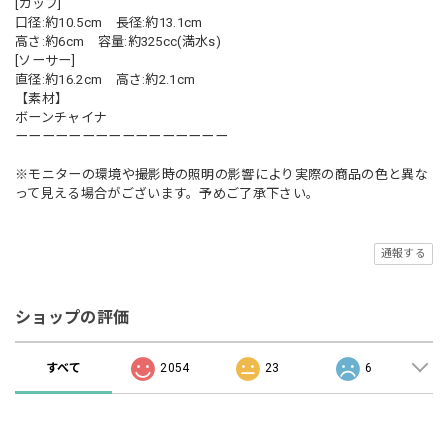
[カップ]
口径:約10.5cm 長径:約13.1cm
高さ:約6cm 容量:約325cc(満水s)
[ソーサー]
直径:約16.2cm 高さ:約2.1cm
【素材】
ボーンチャイナ
ーーーーーーーーーーーーーーーー
※モニターの環境や撮影時の照明の影響により実際の商品の色と異な
って見える場合がございます。予めご了承下さい。
通報する
ショップの評価
すべて
2054
23
6