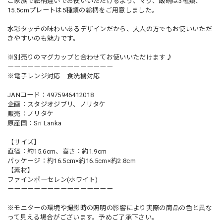
ご家族で絵柄違いでお使いいただけるよう、マグ、飯碗は3種類、
15.5cmプレートは5種類の絵柄をご用意しました。
水彩タッチの味わいあるデザインだから、大人の方でもお使いいただ
きやすいのも魅力です。
※別売りのマグカップと合わせてお使いいただけます♪
ーーーーーーーーーーーーーーーー
※電子レンジ対応 食洗機対応
JANコード：4975946412018
企画：スタジオジブリ、ノリタケ
販売：ノリタケ
原産国：Sri Lanka
【サイズ】
直径：約15.6cm、高さ：約1.9cm
パッケージ：約16.5cm×約16.5cm×約2.8cm
【素材】
ファインポーセレン(ホワイト)
ーーーーーーーーーーーーーーーー
※モニターの環境や撮影時の照明の影響により実際の商品の色と異な
って見える場合がございます。予めご了承下さい。