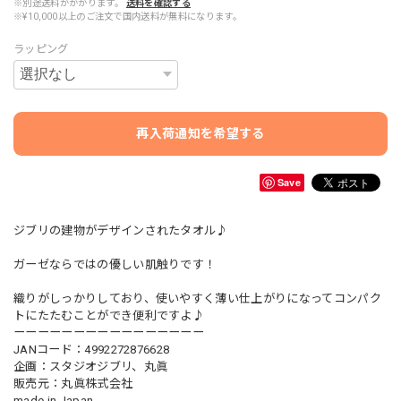
※別途送料がかかります。
送料を確認する
※¥10,000以上のご注文で国内送料が無料になります。
ラッピング
再入荷通知を希望する
Save
ジブリの建物がデザインされたタオル♪
ガーゼならではの優しい肌触りです！
織りがしっかりしており、使いやすく薄い仕上がりになってコンパク
トにたたむことができ便利ですよ♪
ーーーーーーーーーーーーーーーー
JANコード：4992272876628
企画：スタジオジブリ、丸眞
販売元：丸眞株式会社
made in Japan