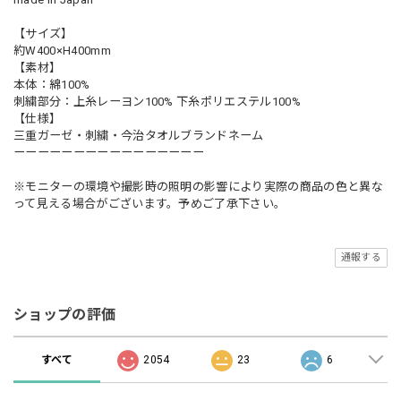
【サイズ】
約W400×H400mm
【素材】
本体：綿100%
刺繍部分：上糸レーヨン100% 下糸ポリエステル100%
【仕様】
三重ガーゼ・刺繍・今治タオルブランドネーム
ーーーーーーーーーーーーーーーー
※モニターの環境や撮影時の照明の影響により実際の商品の色と異な
って見える場合がございます。予めご了承下さい。
通報する
ショップの評価
すべて
2054
23
6