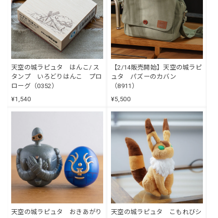
天空の城ラピュタ はんこ/ ス
【2/14販売開始】天空の城ラピ
タンプ いろどりはんこ プロ
ュタ パズーのカバン
ローグ（0352）
（8911）
¥1,540
¥5,500
天空の城ラピュタ おきあがり
天空の城ラピュタ こもれびシ