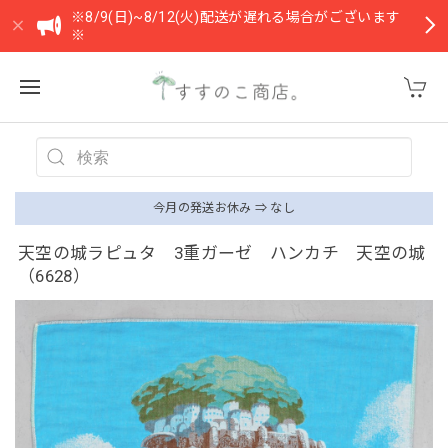
※8/9(日)~8/12(火)配送が遅れる場合がございます
※
今月の発送お休み ⇒ なし
天空の城ラピュタ 3重ガーゼ ハンカチ 天空の城
（6628）