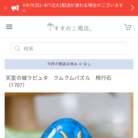
※8/9(日)~8/12(火)配送が遅れる場合がございます
※
今月の発送お休み ⇒ なし
天空の城ラピュタ クムクムパズル 飛行石
（1707）