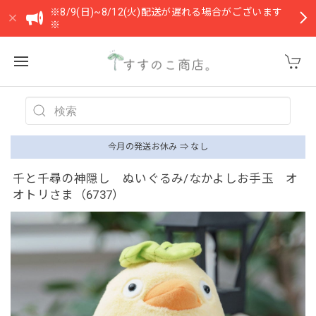
※8/9(日)~8/12(火)配送が遅れる場合がございます
※
今月の発送お休み ⇒ なし
千と千尋の神隠し ぬいぐるみ/なかよしお手玉 オ
オトリさま（6737）