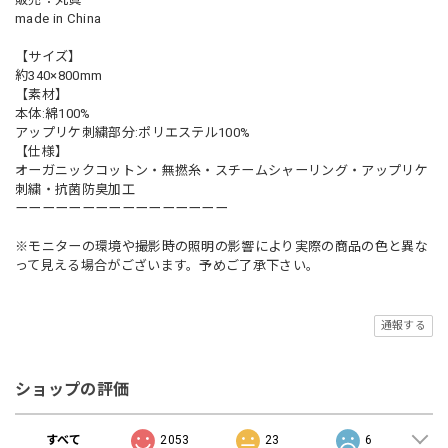
made in China
【サイズ】
約340×800mm
【素材】
本体:綿100%
アップリケ刺繍部分:ポリエステル100%
【仕様】
オーガニックコットン・無撚糸・スチームシャーリング・アップリケ
刺繍・抗菌防臭加工
ーーーーーーーーーーーーーーーー
※モニターの環境や撮影時の照明の影響により実際の商品の色と異な
って見える場合がございます。予めご了承下さい。
通報する
ショップの評価
すべて
2053
23
6