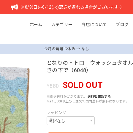
※8/9(日)~8/12(火)配送が遅れる場合がございます※
ホーム
カテゴリー
当店について
ブログ
今月の発送お休み ⇒ なし
となりのトトロ ウォッシュタオ
きの下で（6048）
SOLD OUT
¥880
※別途送料がかかります。
送料を確認する
※¥10,000以上のご注文で国内送料が無料になります。
ラッピング