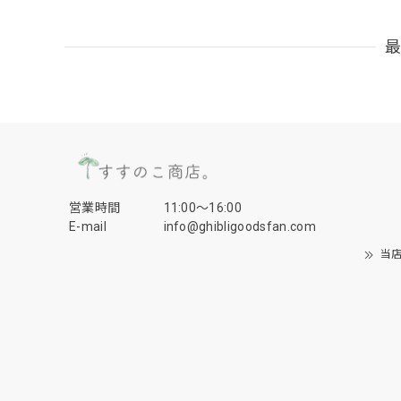
営業時間
11:00〜16:00
E-mail
info@ghibligoodsfan.com
当店