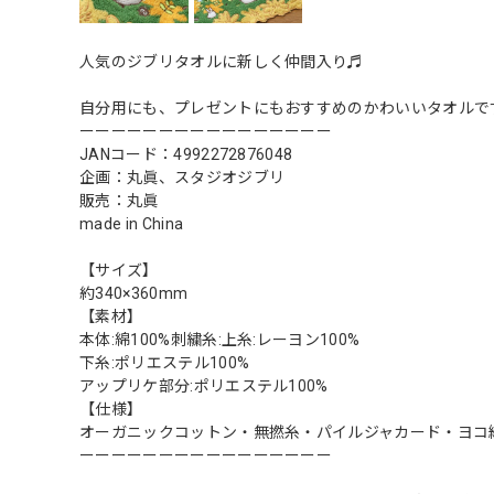
人気のジブリタオルに新しく仲間入り♬
自分用にも、プレゼントにもおすすめのかわいいタオルで
ーーーーーーーーーーーーーーーー
JANコード：4992272876048
企画：丸眞、スタジオジブリ
販売：丸眞
made in China
【サイズ】
約340×360mm
【素材】
本体:綿100%刺繍糸:上糸:レーヨン100%
下糸:ポリエステル100%
アップリケ部分:ポリエステル100%
【仕様】
オーガニックコットン・無撚糸・パイルジャカード・ヨコ
ーーーーーーーーーーーーーーーー