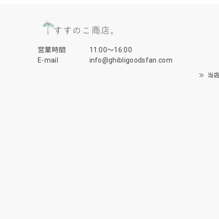
営業時間
11:00〜16:00
E-mail
info@ghibligoodsfan.com
当店