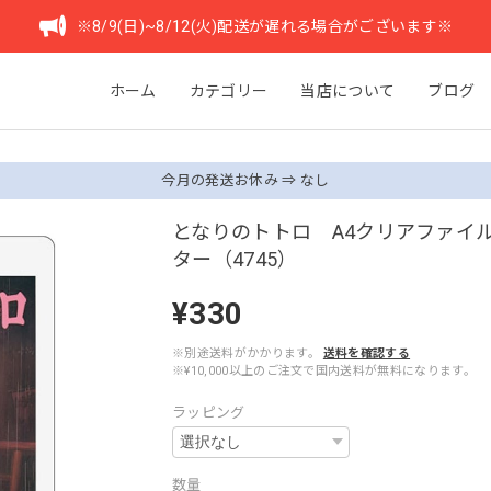
※8/9(日)~8/12(火)配送が遅れる場合がございます※
ホーム
カテゴリー
当店について
ブログ
今月の発送お休み ⇒ なし
となりのトトロ A4クリアファイ
ター（4745）
¥330
※別途送料がかかります。
送料を確認する
※¥10,000以上のご注文で国内送料が無料になります。
ラッピング
数量