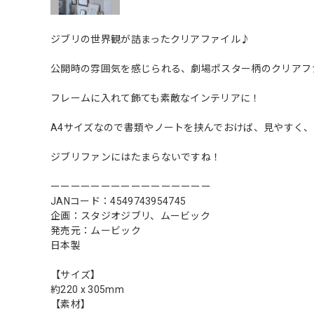
ジブリの世界観が詰まったクリアファイル♪
公開時の雰囲気を感じられる、劇場ポスター柄のクリアフ
フレームに入れて飾ても素敵なインテリアに！
A4サイズなので書類やノートを挟んでおけば、見やすく
ジブリファンにはたまらないですね！
ーーーーーーーーーーーーーーーー
JANコード：4549743954745
企画：スタジオジブリ、ムービック
発売元：ムービック
日本製
【サイズ】
約220 x 305mm
【素材】