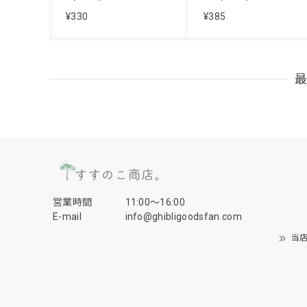
¥330
¥385
営業時間
11:00〜16:00
E-mail
info@ghibligoodsfan.com
当店