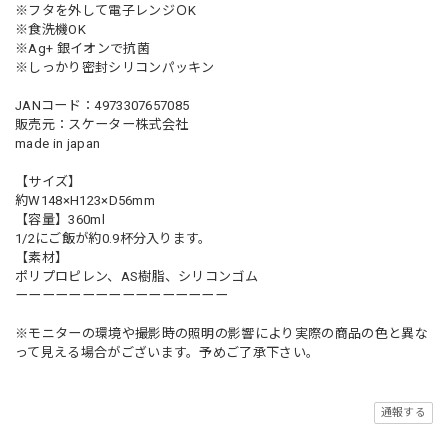
※フタを外して電子レンジＯK
※食洗機OK
※Ag+ 銀イオンで抗菌
※しっかり密封シリコンパッキン
JANコード：4973307657085
販売元：スケーター株式会社
made in japan
【サイズ】
約W148×H123×D56mm
【容量】360ml
1/2にご飯が約0.9杯分入ります。
【素材】
ポリプロピレン、AS樹脂、シリコンゴム
ーーーーーーーーーーーーーーーー
※モニターの環境や撮影時の照明の影響により実際の商品の色と異な
って見える場合がございます。予めご了承下さい。
通報する