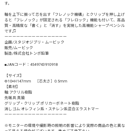
す。
軸を上下に振って芯を出す「フレノック機構」とクリップを押し上げ
ると「フレノック」が固定される「フレロック」機能も付いて、高品
質・高精度な「書く」と「消す」を実現した高機能シャープペンシル
です♫
ーーーーーーーーーーーーーーーー
企画/スタジオジブリ・ムービック
販売/ムービック
製造/株式会社トンボ鉛筆
■JANコード：4549743910918
【サイズ】
Φ10×H147ｍｍ ［芯太さ］0.5ｍｍ
【素材】
軸:アクリル樹脂
先端具:真鍮
グリップ・クリップ:ポリカーボネート樹脂
消しゴム:オレフィン系・スチレン系混合エラストマー
ーーーーーーーーーーーーーーーー
※モニターの環境や撮影時の照明の影響により実際の商品の色と異な