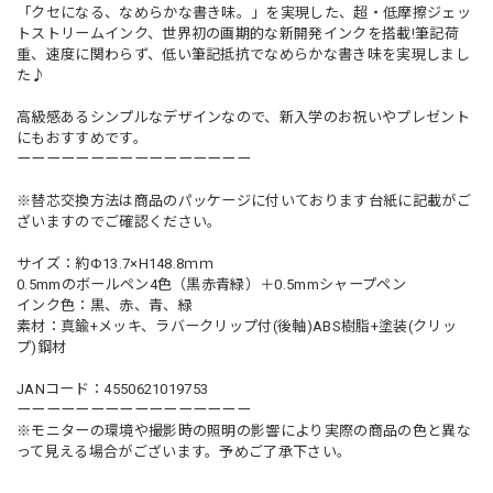
「クセになる、なめらかな書き味。」を実現した、超・低摩擦ジェッ
トストリームインク、世界初の画期的な新開発インクを搭載!筆記荷
重、速度に関わらず、低い筆記抵抗でなめらかな書き味を実現しまし
た♪
高級感あるシンプルなデザインなので、新入学のお祝いやプレゼント
にもおすすめです。
ーーーーーーーーーーーーーーーー
※替芯交換方法は商品のパッケージに付いております台紙に記載がご
ざいますのでご確認ください。
サイズ：約Φ13.7×H148.8ｍｍ
0.5mmのボールペン4色（黒赤青緑）＋0.5mmシャープペン
インク色：黒、赤、青、緑
素材：真鍮+メッキ、ラバークリップ付(後軸)ABS樹脂+塗装(クリッ
プ)鋼材
JANコード：4550621019753
ーーーーーーーーーーーーーーーー
※モニターの環境や撮影時の照明の影響により実際の商品の色と異な
って見える場合がございます。予めご了承下さい。