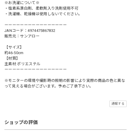
※お洗濯について※
・塩素系漂白剤、柔軟剤入り洗剤使用不可
・洗濯機、乾燥機は使用しないでください。
ーーーーーーーーーーーーーーーー
JANコード：4974475867832
販売元：サンアロー
【サイズ】
約46-50cm
【材質】
主素材:ポリエステル
ーーーーーーーーーーーーーーーー
※モニターの環境や撮影時の照明の影響により実際の商品の色と異な
って見える場合がございます。予めご了承下さい。
通報する
ショップの評価