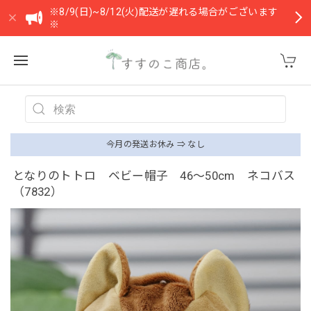
※8/9(日)~8/12(火)配送が遅れる場合がございます
※
今月の発送お休み ⇒ なし
となりのトトロ ベビー帽子 46〜50cm ネコバス
（7832）