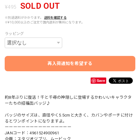
SOLD OUT
¥495
※別途送料がかかります。
送料を確認する
※¥10,000以上のご注文で国内送料が無料になります。
ラッピング
再入荷通知を希望する
Save
約8年ぶりに復活！千と千尋の神隠しに登場するかわいいキャラクタ
ーたちの招福缶バッジ♪
バッジのサイズは、直径やく5.5cmと大きく、カバンやポーチに付け
るとワンポイントになりますよ。
ーーーーーーーーーーーーーーーー
JANコード：4961524900961
企画：スタジオジブリ、ムービック