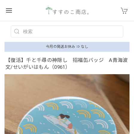
今月の発送お休み ⇒ なし
【復活】千と千尋の神隠し 招福缶バッジ A青海波
文/せいがいはもん（0961）