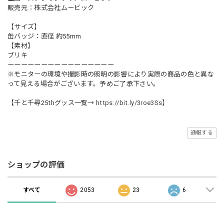
販売元：株式会社ムービック
【サイズ】
缶バッジ：直径 約55mm
【素材】
ブリキ
ーーーーーーーーーーーーーーーー
※モニターの環境や撮影時の照明の影響により実際の商品の色と異な
って見える場合がございます。予めご了承下さい。
【千と千尋25thグッス一覧→
https://bit.ly/3roe3Ss】
通報する
ショップの評価
すべて
2053
23
6