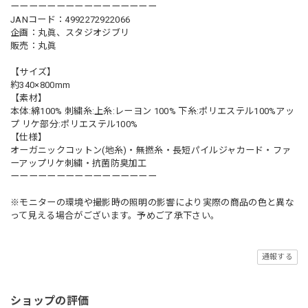
ーーーーーーーーーーーーーーーー
JANコード：4992272922066
企画：丸眞、スタジオジブリ
販売：丸眞
【サイズ】
約340×800mm
【素材】
本体:綿100% 刺繍糸:上糸:レーヨン 100% 下糸:ポリエステル100%アッ
プ リケ部分:ポリエステル100%
【仕様】
オーガニックコットン(地糸)・無撚糸・長短パイルジャカード・ファ
ーアップリケ刺繍・抗菌防臭加工
ーーーーーーーーーーーーーーーー
※モニターの環境や撮影時の照明の影響により実際の商品の色と異な
って見える場合がございます。予めご了承下さい。
通報する
ショップの評価