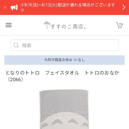
※8/9(日)~8/12(火)配送が遅れる場合がございます
※
今月の発送お休み ⇒ なし
となりのトトロ フェイスタオル トトロのおなか
（2066）