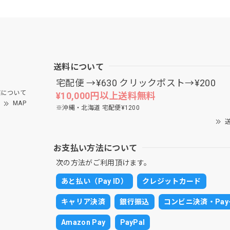
送料について
宅配便 →¥630 クリックポスト→¥200
について
¥10,000円以上送料無料
MAP
※沖縄・北海道 宅配便¥1200
送
お支払い方法について
次の方法がご利用頂けます。
あと払い（Pay ID）
クレジットカード
キャリア決済
銀行振込
コンビニ決済・Pay-
Amazon Pay
PayPal