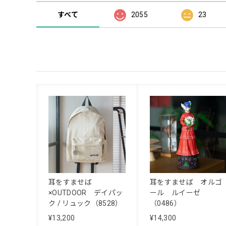
すべて
2055
23
耳をすませば
耳をすませば オルゴ
×OUTDOOR デイパッ
ール ルイーゼ
ク / リュック（8528）
（0486）
¥13,200
¥14,300