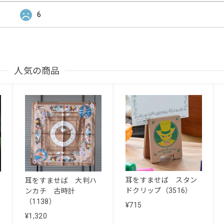
6
人気の商品
耳をすませば スタン
耳をすませば 大判ハ
ドクリップ（3516）
ンカチ 古時計
（1138）
¥715
¥1,320