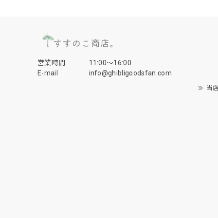
営業時間
11:00〜16:00
E-mail
info@ghibligoodsfan.com
当店