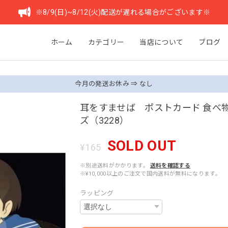
※8/9(日)~8/12(火)配送が遅れる場合がございます※
ホーム
カテゴリー
当店について
ブログ
今月の発送お休み ⇒ なし
耳をすませば ポストカード 食べ
ズ（3228）
SOLD OUT
¥165
※別途送料がかかります。
送料を確認する
※¥10,000以上のご注文で国内送料が無料になります。
ラッピング