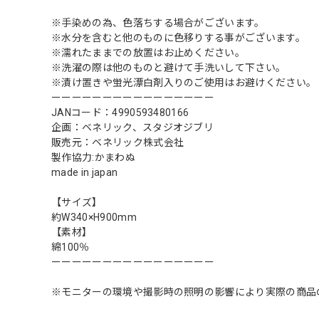
※手染めの為、色落ちする場合がございます。
※水分を含むと他のものに色移りする事がございます。
※濡れたままでの放置はお止めください。
※洗濯の際は他のものと避けて手洗いして下さい。
※漬け置きや蛍光漂白剤入りのご使用はお避けください。
ーーーーーーーーーーーーーーーー
JANコード：4990593480166
企画：ベネリック、スタジオジブリ
販売元：ベネリック株式会社
製作協力:かまわぬ
made in japan
【サイズ】
約W340×H900mm
【素材】
綿100％
ーーーーーーーーーーーーーーーー
※モニターの環境や撮影時の照明の影響により実際の商品