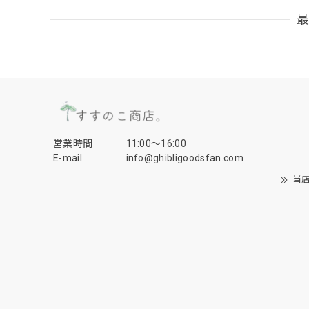
営業時間
11:00〜16:00
E-mail
info@ghibligoodsfan.com
当店