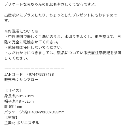
デリケートな赤ちゃんの肌にもやさしくて安心ですよ。
出産祝いにプラスしたり、ちょっとしたプレゼントにもおすすめで
す。
※お洗濯について※
・中性洗剤で優しく手洗いのうえ、水切りをよくし、形を整えて、日
陰で完全に乾燥させてください。
・乾燥機は使用しないでください。
・よだれかけにつきましては、製品についている洗濯注意表記を参照
してください。
ーーーーーーーーーーーーーーーー
JANコード：4974475537438
販売元：サンアロー
【サイズ】
身長:約50～70cm
帽子:約48～52cm
靴:約11cm
パッケージ:約 H400×W300×D55mm
【材質】
主素材:ポリエステル