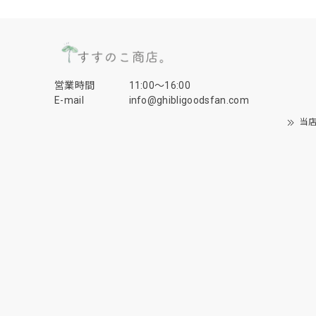
営業時間
11:00〜16:00
E-mail
info@ghibligoodsfan.com
当店