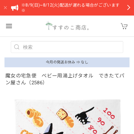
※8/9(日)~8/12(火)配送が遅れる場合がございます
※
今月の発送お休み ⇒ なし
魔女の宅急便 ベビー用湯上げタオル できたてパ
ン屋さん（2586）