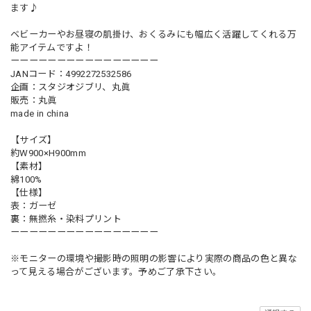
ます♪
ベビーカーやお昼寝の肌掛け、おくるみにも幅広く活躍してくれる万
能アイテムですよ！
ーーーーーーーーーーーーーーーー
JANコード：4992272532586
企画：スタジオジブリ、丸眞
販売：丸眞
made in china
【サイズ】
約W900×H900mm
【素材】
綿100%
【仕様】
表：ガーゼ
裏：無撚糸・染料プリント
ーーーーーーーーーーーーーーーー
※モニターの環境や撮影時の照明の影響により実際の商品の色と異な
って見える場合がございます。予めご了承下さい。