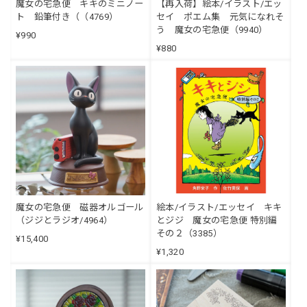
魔女の宅急便 キキのミニノー
【再入荷】絵本/イラスト/エッ
ト 鉛筆付き（（4769）
セイ ポエム集 元気になれそ
う 魔女の宅急便（9940）
¥990
¥880
絵本/イラスト/エッセイ キキ
魔女の宅急便 磁器オルゴール
とジジ 魔女の宅急便 特別編
（ジジとラジオ/4964）
その２（3385）
¥15,400
¥1,320