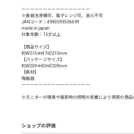
ーーーーーーーーーーーーーーーー
※食器洗浄機可、電子レンジ可、直火不可
JANコード：4990593506699
made in japan
対象年齢：15才以上
【商品サイズ】
約W215×H47×D215mm
【パッケージサイズ】
約W209×H50×D209mm
【素材】
陶磁器
ーーーーーーーーーーーーーーーー
※モニターの環境や撮影時の照明の影響により実際の商品
ショップの評価