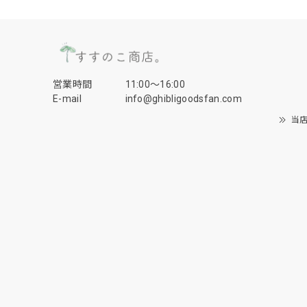
営業時間
11:00〜16:00
E-mail
info@ghibligoodsfan.com
当店