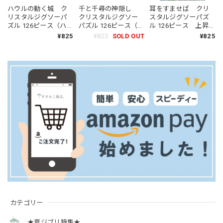
ハウルの動く城 ク
千と千尋の神隠し
耳をすませば クリ
リスタルジグソーパ
クリスタルジグソー
スタルジグソーパズ
ズル 126ピース（ハウ
パズル 126ピース（不
ル 126ピース 上昇気
ルの部屋）
思議の街の灯り）
流にのって（7339）
¥825
¥825
SOLD OUT
¥825
カテゴリー
★夏ジブリ特集★