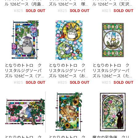
ル 126ピース（月島
ズル 126ピース 塚森
ル 126ピース（天沢
雫/8203）
の主（0026）
聖司/8197）
¥825
SOLD OUT
¥825
SOLD OUT
¥825
SOLD OUT
となりのトトロ ク
となりのトトロ ク
となりのトトロ ク
リスタルジグソーパ
リスタルジグソーパ
リスタルジグソーパ
ズル 126ピース（アジ
ズル 126ピース（おは
ズル 126ピース（たん
サイの庭）
じきトトロ）
ぽぽ咲く日）
¥825
SOLD OUT
¥825
SOLD OUT
¥825
SOLD OUT
となりのトトロ ク
となりのトトロ ク
魔女の宅急便 クリ