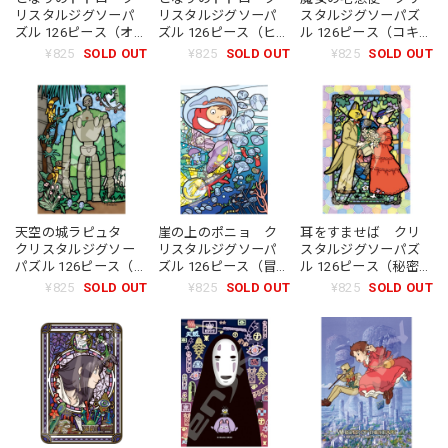
リスタルジグソーパ
リスタルジグソーパ
スタルジグソーパズ
ズル 126ピース（オカ
ズル 126ピース（ヒマ
ル 126ピース（コキリ
リナを吹いて）
ワリに囲まれて）
のサンルーム）
¥825
SOLD OUT
¥825
SOLD OUT
¥825
SOLD OUT
天空の城ラピュタ
崖の上のポニョ ク
耳をすませば クリ
クリスタルジグソー
リスタルジグソーパ
スタルジグソーパズ
パズル 126ピース（空
ズル 126ピース（冒険
ル 126ピース（秘密の
中庭園の守り手）
のはじまり）
物語）
¥825
SOLD OUT
¥825
SOLD OUT
¥825
SOLD OUT